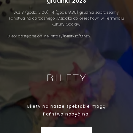
grudnia 2023
Już 3 (godz. 12:00) i 4 (godz. 8:30) grudnia zapraszamy
Państwa na corocznego „Dziadka do orzechów” w Terminalu
Kultury Gocław!
Bilety dostępne online: https://bilety.io/Mhzl2.
BILETY
Bilety na nasze spektakle mogą
Państwo nabyć na: