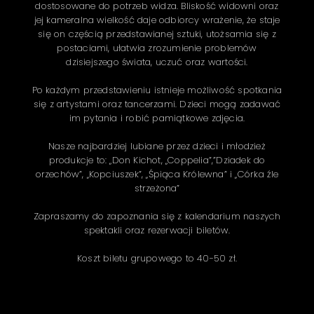
dostosowane do potrzeb widza. Bliskość widowni oraz
jej kameralna wielkość daje odbiorcy wrażenie, że staje
się on częścią przedstawianej sztuki, utożsamia się z
postaciami, ułatwia zrozumienie problemów
dzisiejszego świata, uczuć oraz wartości.
Po każdym przedstawieniu istnieje możliwość spotkania
się z artystami oraz tancerzami. Dzieci mogą zadawać
im pytania i robić pamiątkowe zdjęcia.
Nasze najbardziej lubiane przez dzieci i młodzież
produkcje to: „Don Kichot, „Coppelia”,”Dziadek do
orzechów”, „Kopciuszek”, „Śpiąca Królewna” i „Córka źle
strzeżona”
Zapraszamy do zapoznania się z kalendarium naszych
spektakli oraz rezerwacji biletów.
Koszt biletu grupowego to 40-50 zł.