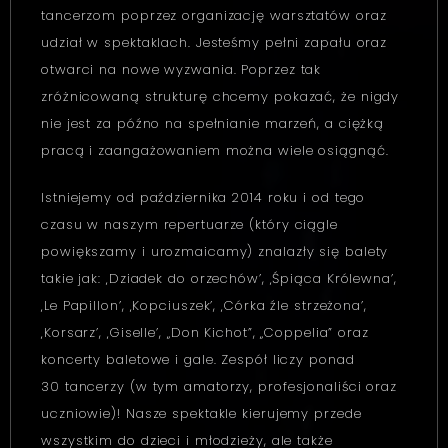
tancerzom poprzez organizację warsztatów oraz
udział w spektaklach. Jesteśmy pełni zapału oraz
otwarci na nowe wyzwania. Poprzez tak
zróżnicowaną strukturę chcemy pokazać, że nigdy
nie jest za późno na spełnianie marzeń, a ciężką
pracą i zaangażowaniem można wiele osiągnąć.
Istniejemy od października 2014 roku i od tego
czasu w naszym repertuarze (który ciągle
powiększamy i urozmaicamy) znalazły się balety
takie jak: ‚Dziadek do orzechów’, ‚Śpiąca Królewna’,
‚Le Papillon’, ‚Kopciuszek’, ‚Córka źle strzeżona’,
‚Korsarz’, ‚Giselle’, „Don Kichot”, „Coppelia” oraz
koncerty baletowe i gale. Zespół liczy ponad
30 tancerzy (w tym amatorzy, profesjonaliści oraz
uczniowie)! Nasze spektakle kierujemy przede
wszystkim do dzieci i młodzieży, ale także