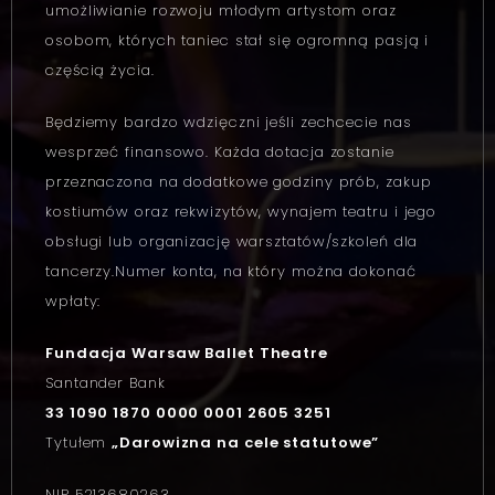
umożliwianie rozwoju młodym artystom oraz
osobom, których taniec stał się ogromną pasją i
częścią życia.
Będziemy bardzo wdzięczni jeśli zechcecie nas
wesprzeć finansowo. Każda dotacja zostanie
przeznaczona na dodatkowe godziny prób, zakup
kostiumów oraz rekwizytów, wynajem teatru i jego
obsługi lub organizację warsztatów/szkoleń dla
tancerzy.Numer konta, na który można dokonać
wpłaty:
Fundacja Warsaw Ballet Theatre
Santander Bank
33 1090 1870 0000 0001 2605 3251
Tytułem
„Darowizna na cele statutowe”
NIP 5213680263